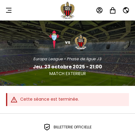
MENU
MON
MON
FR
COMPTE
PANIER
RC
OGC
CELTA
NICE
vs
DE
VIGO
Europa League • Phase de ligue J3
Jeu. 23 octobre 2025 - 21:00
MATCH EXTERIEUR
Cette séance est terminée.
BILLETTERIE OFFICIELLE