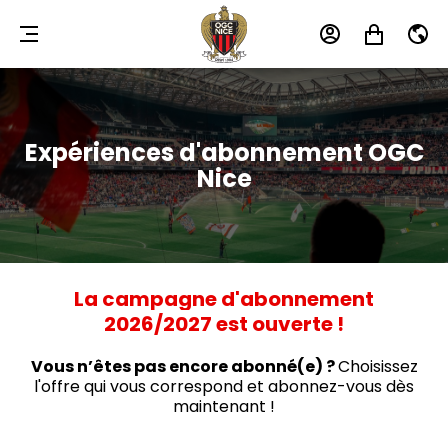
MENU
MON
MON
FR
COMPTE
PANIER
Expériences d'abonnement OGC
Nice
La campagne d'abonnement
2026/2027 est ouverte !
Vous n’êtes pas encore abonné(e) ?
Choisissez
l'offre qui vous correspond et abonnez-vous dès
maintenant !