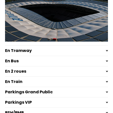
En Tramway
En Bus
En 2 roues
En Train
Parkings Grand Public
Parkings VIP
PSH/PMR