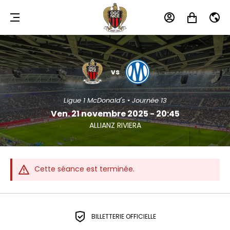
MENU
MON
MON
FR
COMPTE
PANIER
OGC
OLYMPIQUE
NICE
DE
vs
MARSEILLE
Ligue 1 McDonald's • Journée 13
Ven. 21 novembre 2025 - 20:45
ALLIANZ RIVIERA
Cette séance est terminée.
BILLETTERIE OFFICIELLE